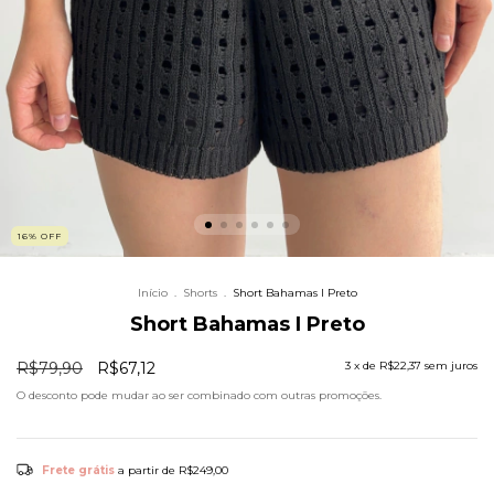
16% OFF
Início
.
Shorts
.
Short Bahamas I Preto
Short Bahamas I Preto
R$79,90
R$67,12
3
x de
R$22,37
sem juros
O desconto pode mudar ao ser combinado com outras promoções.
Frete grátis
a partir de
R$249,00